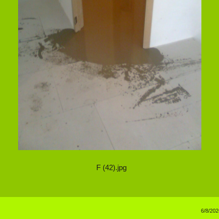
F (42).jpg
6/8/202