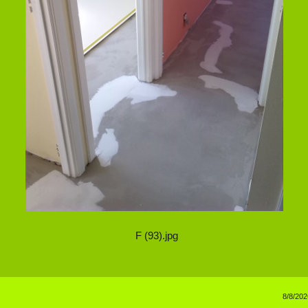
F (93).jpg
8/8/202