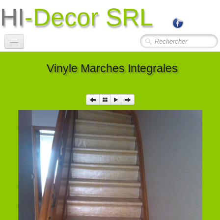
HI
-Decor SRL
0
Accueil
Vinyle Marches Integrales
Société
Photos Travaux
▼
Contact
Liens Utiles