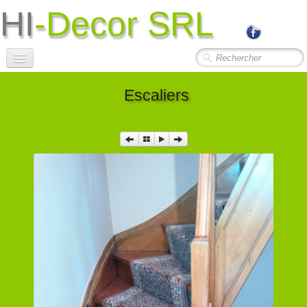
HI
-Decor SRL
Accueil
Escaliers
Société
Photos Travaux
▼
Contact
Liens Utiles