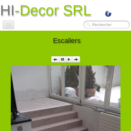
HI
-Decor SRL
Accueil
Escaliers
Société
Photos Travaux
▼
Contact
Liens Utiles