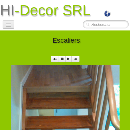
HI
-Decor SRL
Accueil
Escaliers
Société
Photos Travaux
▼
Contact
Liens Utiles