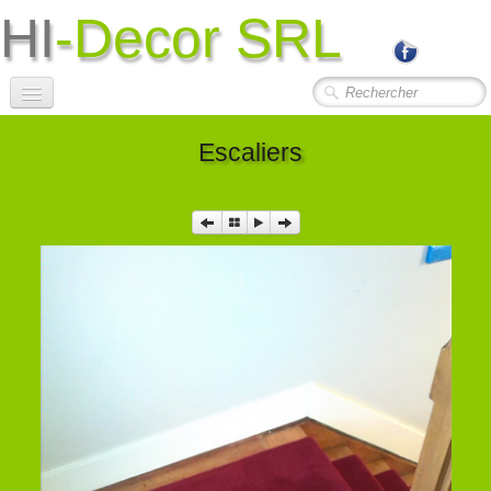
HI
-Decor SRL
Accueil
Escaliers
Société
Photos Travaux
▼
Contact
Liens Utiles