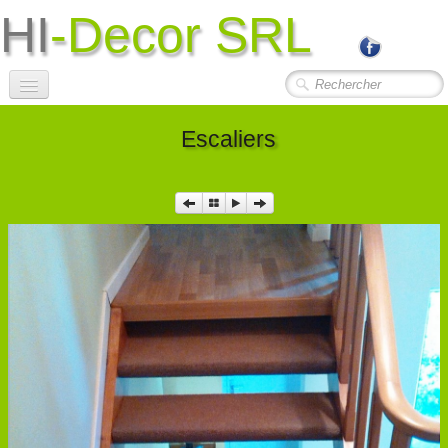
HI
-Decor SRL
Accueil
Escaliers
Société
Photos Travaux
▼
Contact
Liens Utiles