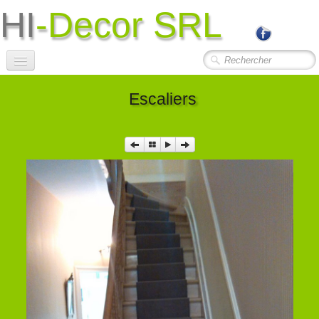
HI
-Decor SRL
Accueil
Escaliers
Société
Photos Travaux
▼
Contact
Liens Utiles