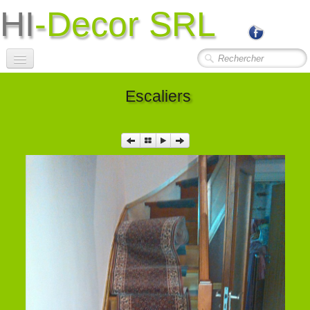
HI
-Decor SRL
Accueil
Escaliers
Société
Photos Travaux
▼
Contact
Liens Utiles