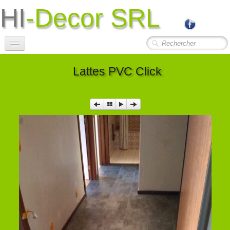
HI
-Decor SRL
Accueil
Lattes PVC Click
Société
Photos Travaux
▼
Contact
Liens Utiles