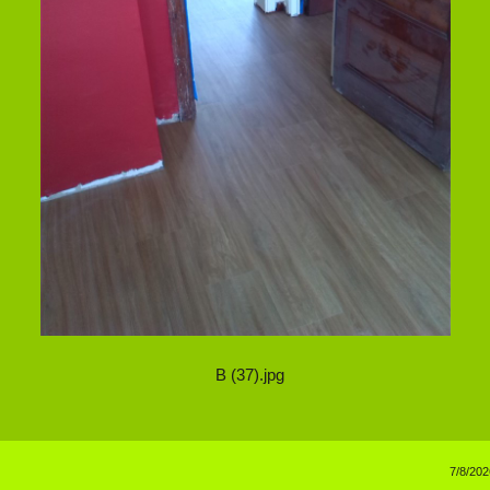
B (37).jpg
7/8/202