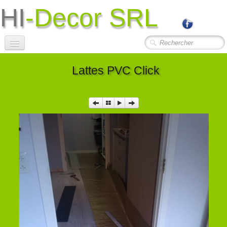
HI
-Decor SRL
Accueil
Lattes PVC Click
Société
Photos Travaux
▼
Contact
Liens Utiles