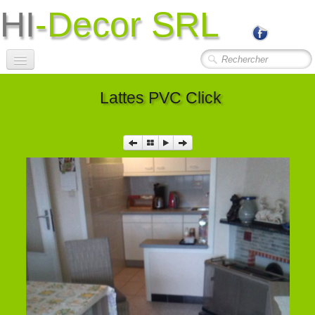
HI
-Decor SRL
Accueil
Lattes PVC Click
Société
Photos Travaux
▼
Contact
Liens Utiles