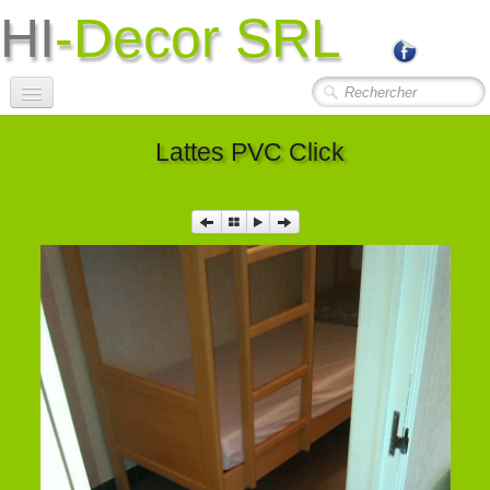
HI
-Decor SRL
Accueil
Lattes PVC Click
Société
Photos Travaux
▼
Contact
Liens Utiles