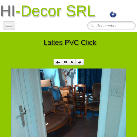
HI
-Decor SRL
Accueil
Lattes PVC Click
Société
Photos Travaux
▼
Contact
Liens Utiles