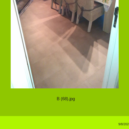
B (68).jpg
9/8/202