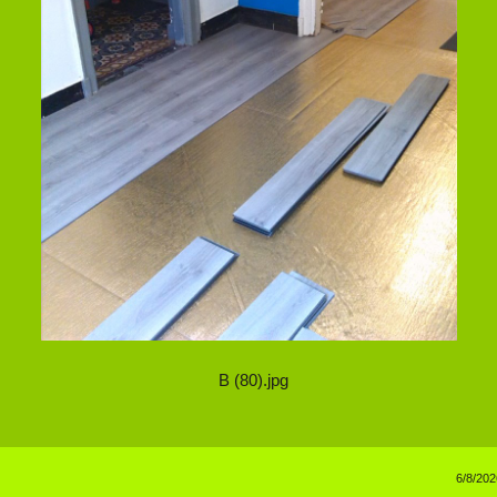
B (80).jpg
6/8/202