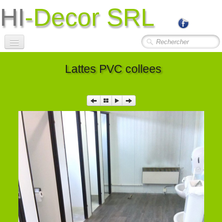
HI
-Decor SRL
Accueil
Lattes PVC collees
Société
Photos Travaux
▼
Contact
Liens Utiles