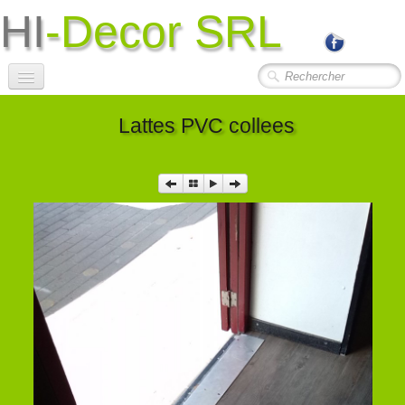
HI
-Decor SRL
Accueil
Lattes PVC collees
Société
Photos Travaux
▼
Contact
Liens Utiles