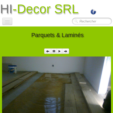
HI
-Decor SRL
Accueil
Parquets & Laminés
Société
Photos Travaux
▼
Contact
Liens Utiles