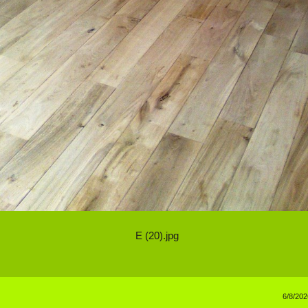
E (20).jpg
6/8/202