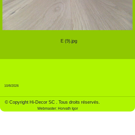
E (9).jpg
10/8/2026
© Copyright Hi-Decor SC . Tous droits réservés.
Webmaster: Horvath Igor