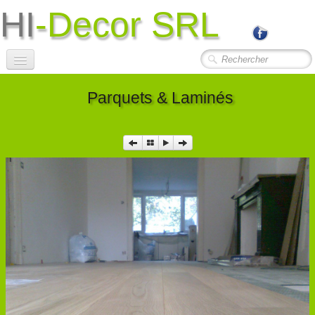
HI
-Decor SRL
Accueil
Parquets & Laminés
Société
Photos Travaux
▼
Contact
Liens Utiles