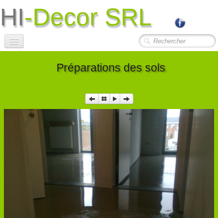
HI
-Decor SRL
Accueil
Préparations des sols
Société
Photos Travaux
▼
Contact
Liens Utiles