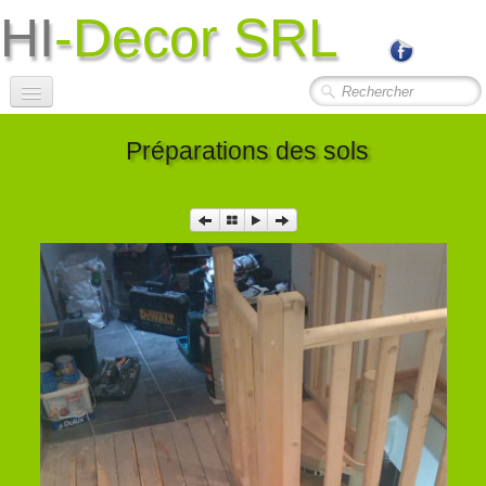
HI
-Decor SRL
Accueil
Préparations des sols
Société
Photos Travaux
▼
Contact
Liens Utiles