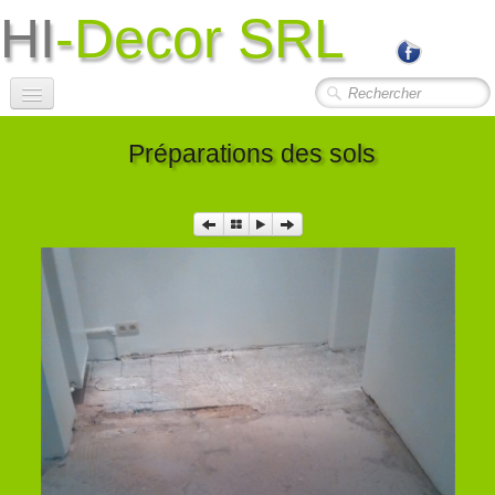
HI
-Decor SRL
Accueil
Préparations des sols
Société
Photos Travaux
▼
Contact
Liens Utiles