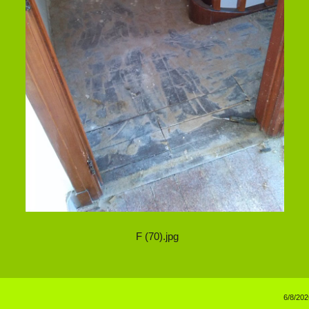
F (70).jpg
6/8/202