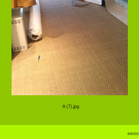
A (7).jpg
8/8/202