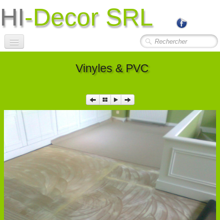
HI
-Decor SRL
Accueil
Vinyles & PVC
Société
Photos Travaux
▼
Contact
Liens Utiles