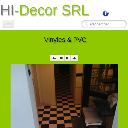
HI
-Decor SRL
Accueil
Vinyles & PVC
Société
Photos Travaux
▼
Contact
Liens Utiles