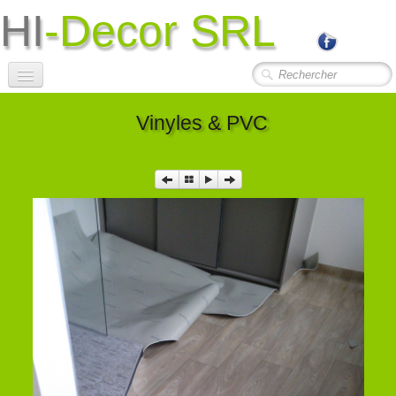
HI
-Decor SRL
Accueil
Vinyles & PVC
Société
Photos Travaux
▼
Contact
Liens Utiles