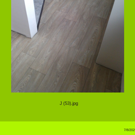
J (53).jpg
7/8/202