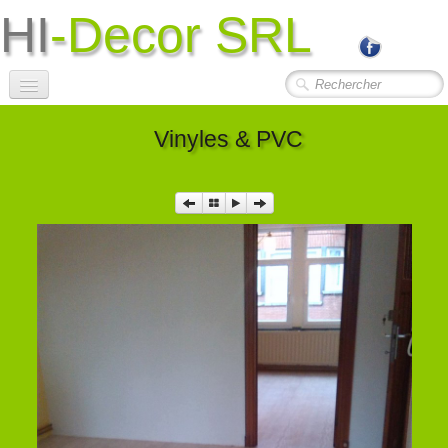
HI
-Decor SRL
Accueil
Vinyles & PVC
Société
Photos Travaux
▼
Contact
Liens Utiles