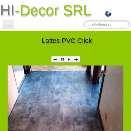
HI
-Decor SRL
Accueil
Lattes PVC Click
Société
Photos Travaux
▼
Contact
Liens Utiles