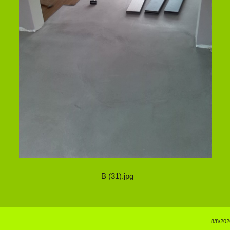
B (31).jpg
8/8/202