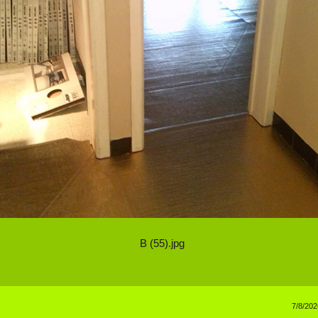
B (55).jpg
7/8/202