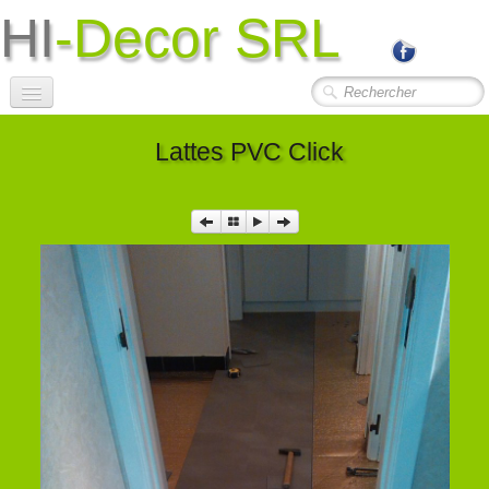
HI
-Decor SRL
Accueil
Lattes PVC Click
Société
Photos Travaux
▼
Contact
Liens Utiles