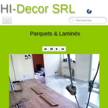
HI
-Decor SRL
Accueil
Parquets & Laminés
Société
Photos Travaux
▼
Contact
Liens Utiles