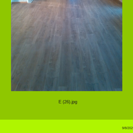
E (26).jpg
9/8/202