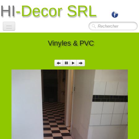
HI
-Decor SRL
Accueil
Vinyles & PVC
Société
Photos Travaux
▼
Contact
Liens Utiles