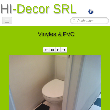
HI
-Decor SRL
Accueil
Vinyles & PVC
Société
Photos Travaux
▼
Contact
Liens Utiles